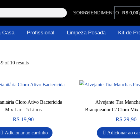
SOBRE
ATENDIMENTO
R$
0,00
a Casa
Profissional
Limpeza Pesada
Kit de Pr
–
9
of 10 results
nitária Cloro Ativo Bactericida
Alvejante Tira Manch
Mix Lar – 5 Litros
Branqueador C/ Cloro Mix L
R$
19,90
R$
29,90
Adicionar ao carrinho
Adicionar ao ca