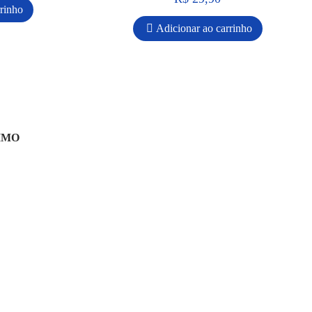
rrinho
Adicionar ao carrinho
IMO