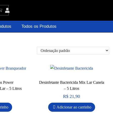
odutos
Todos os Produtos
as Power
Desinfetante Bactericida Mix Lar Canela
ar – 5 Litros
– 5 Litros
R$
21,90
rrinho
Adicionar ao carrinho