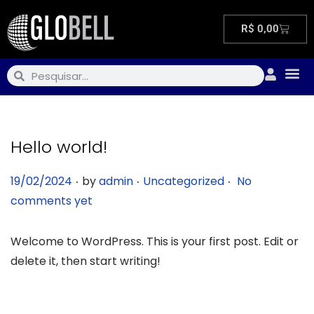
R$
0,00
Limpeza Automotiva
Para Casa
Profissional
Limpeza Pesada
Kit de Produtos
Todos os Produtos
Hello world!
.
.
.
P
P
19/02/2024
by
admin
Uncategorized
No
o
o
comments yet
s
s
t
t
Welcome to WordPress. This is your first post. Edit or
e
e
delete it, then start writing!
d
d
o
i