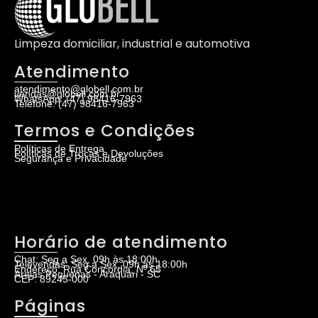
Limpeza domiciliar, industrial e automotiva
Atendimento
atendimento@globell.com.br
vendas@globell.com.br
WhatsApp: (47) 98416-7963
Telefone: (47) 98416-7963
Termos e Condições
Políticas de Entrega
Políticas de Trocas e Devoluções
Segurança e Privacidade
Horário de atendimento
Chat: Seg a Sex, 09h às 18:00h
Televendas: Seg a Sex, 09h às 18:00h
Endereço: Rua Concordia, Nº 65
Areias Pequenas - Araquari - SC
CEP: 89245-000
Páginas