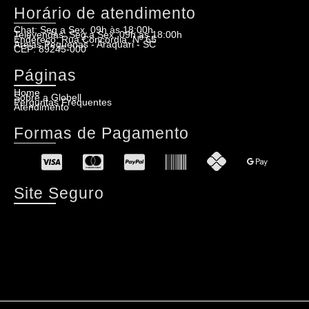
Horário de atendimento
Chat: Seg a Sex, 09h às 18:00h
Televendas: Seg a Sex, 09h às 18:00h
Endereço: Rua Concordia, Nº 65
Areias Pequenas - Araquari - SC
CEP: 89245-000
Páginas
Home
Sobre a Globell
Perguntas Frequentes
Atendimento
Formas de Pagamento
Site Seguro